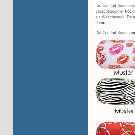
Die Comfort-Kissen si
Wäschetrockner trockn
als Wäschesack. Damit
daran.
Die Comfort-Kissen mi