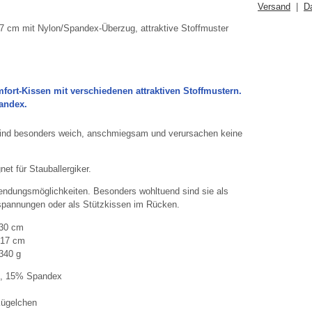
Versand
|
D
7 cm mit Nylon/Spandex-Überzug, attraktive Stoffmuster
fort-Kissen mit verschiedenen attraktiven Stoffmustern.
andex.
ind besonders weich, anschmiegsam und verursachen keine
et für Stauballergiker.
endungsmöglichkeiten. Besonders wohltuend sind sie als
spannungen oder als Stützkissen im Rücken.
0 cm
17 cm
40 g
n, 15% Spandex
Kügelchen