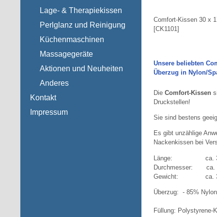
Lage- & Therapiekissen
Comfort-Kissen 30 x 1
Perlglanz und Reinigung
[
CK1101
]
Küchenmaschinen
Massagegeräte
Unsere beliebten Com
Aktionen und Neuheiten
Überzug in Nylon/Sp
Anderes
Die
Comfort-Kissen
s
Kontakt
Druckstellen!
Impressum
Sie sind bestens geeign
Es gibt unzählige Anw
Nackenkissen bei Ver
Länge: ca. 3
Durchmesser: ca. 
Gewicht: ca. 3
Überzug: - 85% Nylo
Füllung: Polystyrene-