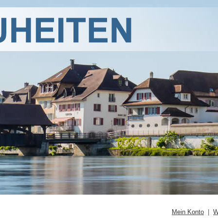
Mein Konto
|
W