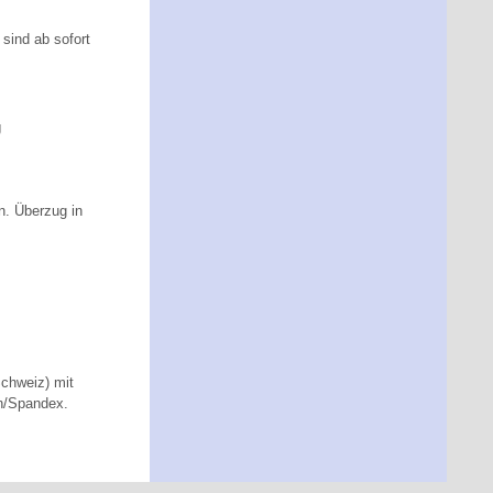
sind ab sofort
g
n. Überzug in
Schweiz) mit
on/Spandex.