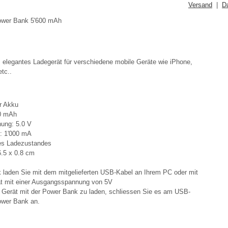
Versand
|
D
ower Bank 5'600 mAh
 elegantes Ladegerät für verschiedene mobile Geräte wie iPhone,
etc..
r Akku
00 mAh
ung: 5.0 V
: 1'000 mA
es Ladezustandes
6.5 x 0.8 cm
 laden Sie mit dem mitgelieferten USB-Kabel an Ihrem PC oder mit
t mit einer Ausgangsspannung von 5V
 Gerät mit der Power Bank zu laden, schliessen Sie es am USB-
wer Bank an.