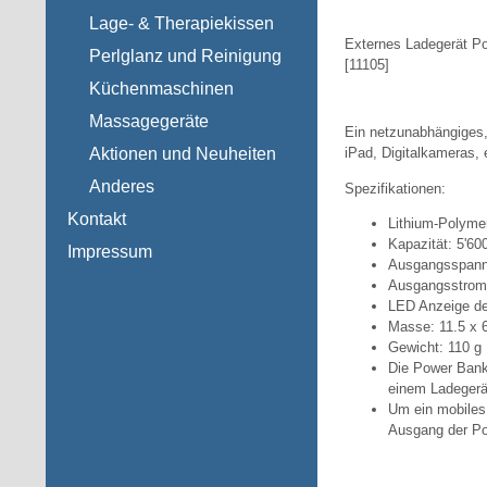
Lage- & Therapiekissen
Externes Ladegerät P
Perlglanz und Reinigung
[
11105
]
Küchenmaschinen
Massagegeräte
Ein netzunabhängiges,
Aktionen und Neuheiten
iPad, Digitalkameras, 
Anderes
Spezifikationen:
Kontakt
Lithium-Polyme
Kapazität: 5'6
Impressum
Ausgangsspann
Ausgangsstrom
LED Anzeige d
Masse: 11.5 x 
Gewicht: 110 g
Die Power Bank
einem Ladegerä
Um ein mobiles
Ausgang der Po