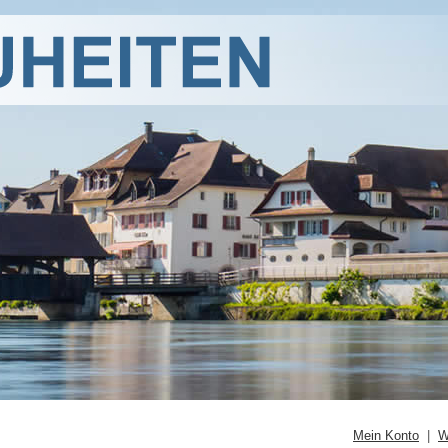
Mein Konto
|
W