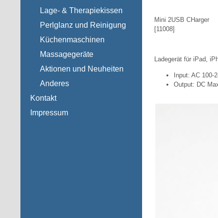
Lage- & Therapiekissen
Mini 2USB CHarger
Perlglanz und Reinigung
[
11008
]
Küchenmaschinen
Massagegeräte
Ladegerät für iPad, iP
Aktionen und Neuheiten
Input: AC 100-
Anderes
Output: DC Max
Kontakt
Impressum