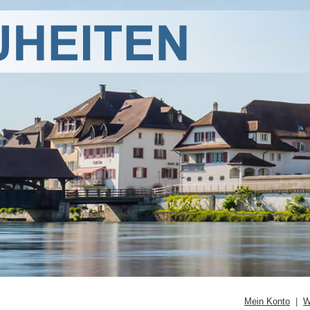
Mein Konto
|
W