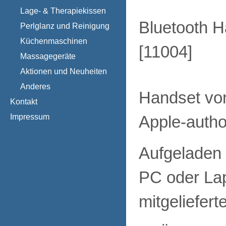
Lage- & Therapiekissen
Bluetooth H
Perlglanz und Reinigung
Küchenmaschinen
[
11004
]
Massagegeräte
Aktionen und Neuheiten
Anderes
Handset von
Kontakt
Impressum
Apple-author
Aufgeladen
PC oder La
mitgeliefer