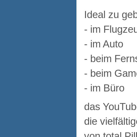
Ideal zu ge
- im Flugze
- im Auto
- beim Fer
- beim Gam
- im Büro
das YouTube
die vielfäl
von total P