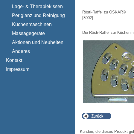
Lage- & Therapiekissen
Rösti-Raffel zu OSKAR®
Perlglanz und Reinigung
[
3002
]
Küchenmaschinen
Die Rösti-Raffel zur Küche
Massagegeräte
Aktionen und Neuheiten
Anderes
Kontakt
Impressum
Kunden, die dieses Produkt ge